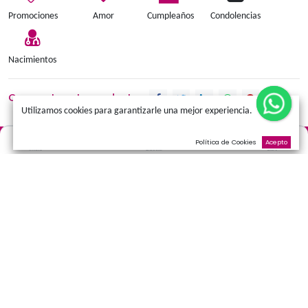
Añadir a la cesta
Términos y condiciones
Promociones
Amor
Cumpleaños
Condolen
Nacimientos
Comparte este producto:
Utilizamos cookies para garantizarle una mejor experienci