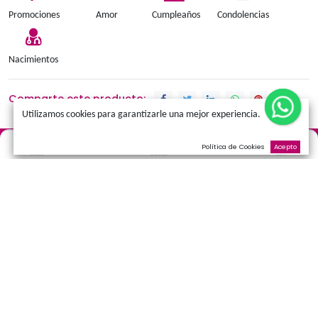
Añadir a la cesta
Color
:
Rojas
Términos y condiciones
Promociones
Amor
Cumpleaños
Condolen
Nacimientos
Comparte este producto:
Utilizamos cookies para garantizarle una mejor experienci