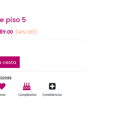
Lágrima de piso 5
S/
(14% OFF)
S/
219.00
189.00
Añadir a la cesta
Términos y condiciones