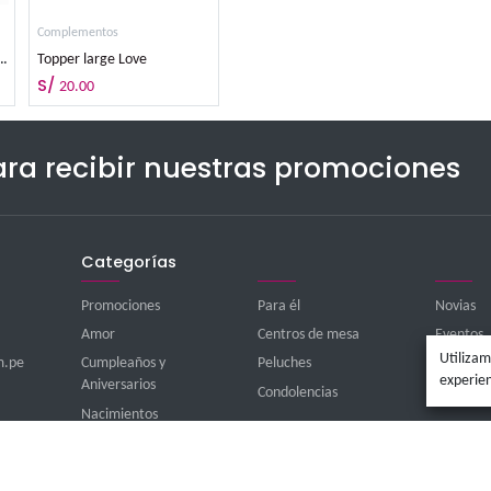
os
Complementos
C
hocolate Peruano Linaje 95 grs.
Topper large Love
S/
20.00
íbete para recibir nuestras