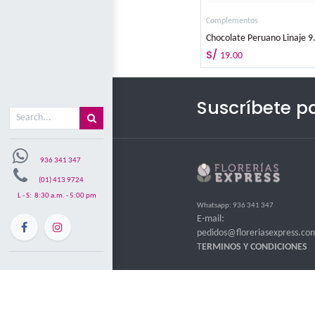
Misión y visón
Mi carrito
0
Complement
S/
19.00
Suscr