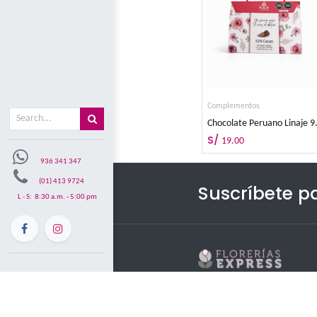
Misión y visón
Comple
Mi carrito
0
Complement