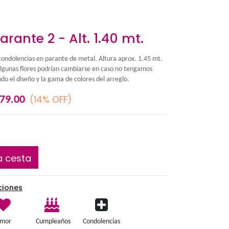
Lágrima parante 2 - Alt.
Elegante lágrima para condolencias en parante de meta
La foto es referencial, algunas flores podrían cambiars
stock, siempre respetando el diseño y la gama de colore
S/
(14% OFF)
S/
209.00
179.00
Añadir a la cesta