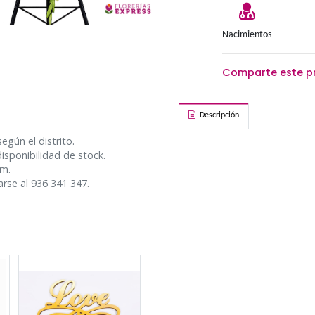
cional y varía según el distrito.
variar según disponibilidad de stock.
00 am a 5:30 pm.
sulta comunicarse al
936 341 347.