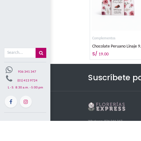
Misión y visón
Comple
Mi carrito
0
Complement
S/
19.00