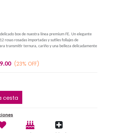
Pink Box
Endulza su día con este delicado box de nuestra línea 
arreglo compuesto por 12 rosas rosadas importadas y sut
temporada, diseñado para transmitir ternura, cariño y
inolvidable
S/
(23% OFF)
S/
129.00
99.00
Añadir a la cesta