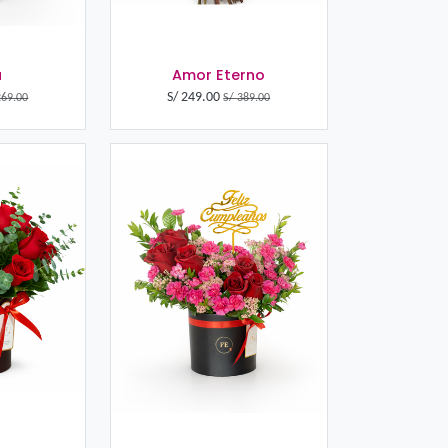
Aitana
S/
239.00
S
S/
269.00