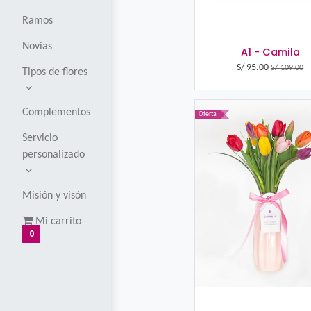
Corsages y
boutoniers
Globos
Ramos
Novias
A
S/
Tipos de flores
Complementos
Oferta
Servicio
personalizado