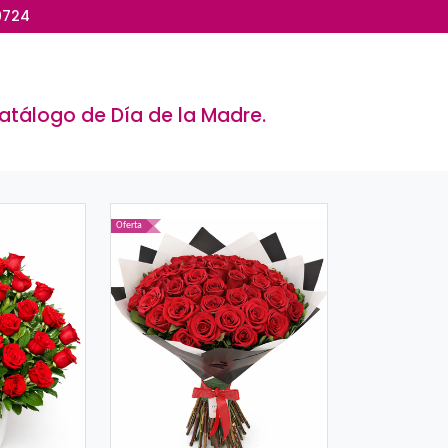
936 341 347 / (01) 413 9724
E LA MADRE
 los productos del Catálogo de Día de 
Oferta
Oferta