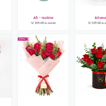
1 - Camila
A5 - Isolina
95.00
S/
109.00
S/
109.00
S/
119.00
Oferta