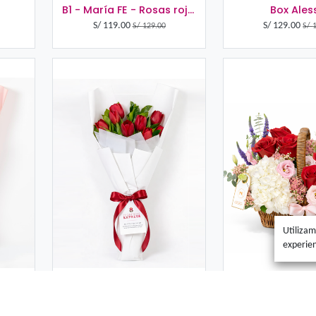
rreglo Love
B1 - Mar
59.00
S/
119.00
S/
189.00
S/
129.00