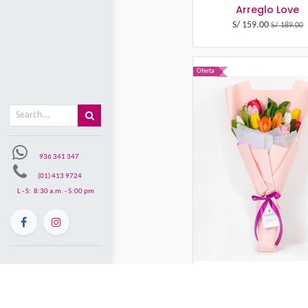
Misión y visón
Mi carrito
0
A
S/
1
Oferta