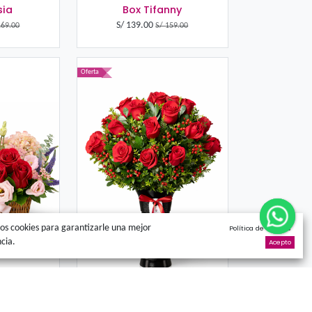
ía FE - Rosas rojas
Box Alessia
S/
129.00
S
S/
169.00
Oferta