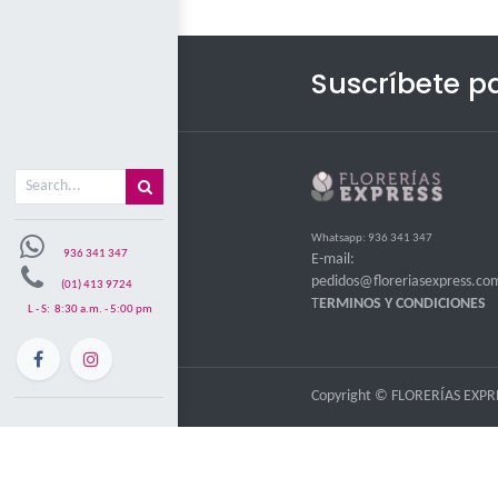
Misión y visón
Mi carrito
0
Suscr