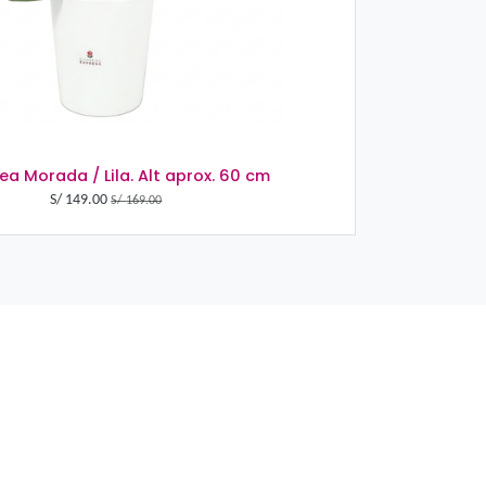
Orquídea Morada / Lila. Alt ap
S/
149.00
S/
169.00