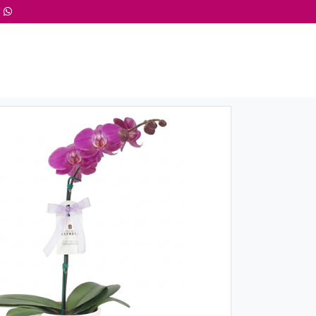
1 246 004 ó 936 341 347
QUÍDEAS