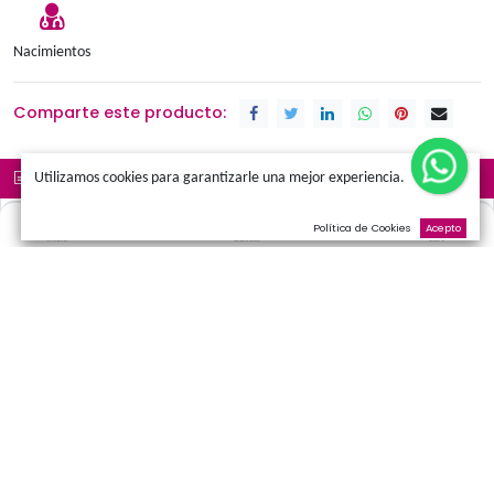
Añadir a la cesta
Términos y condiciones
Promociones
Amor
Cumpleaños
Condolen
Nacimientos
Comparte este producto:
Utilizamos cookies para garantizarle una mejor experienci
Descripción