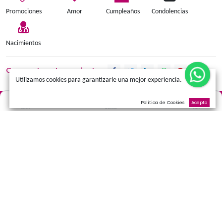
Añadir a la cesta
Términos y condiciones
Promociones
Amor
Cumpleaños
Condolen
Nacimientos
Comparte este producto:
Utilizamos cookies para garantizarle una mejor experienci