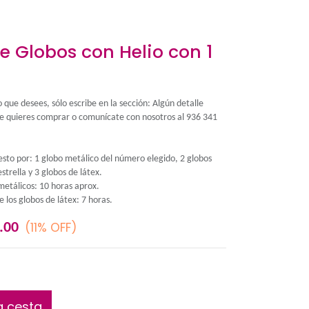
Bouquet de Globos con H
número.
Puedes elegir el número que desees, sólo escribe en la s
adicional, el número que quieres comprar o comunícate
347.
El Bouquet está compuesto por: 1 globo metálico del n
metálicos en forma de estrella y 3 globos de látex.
Duración de los globos metálicos: 10 horas aprox.
Duración aproximada de los globos de látex: 7 horas.
S/
(11% OFF)
S/
89.00
79.00