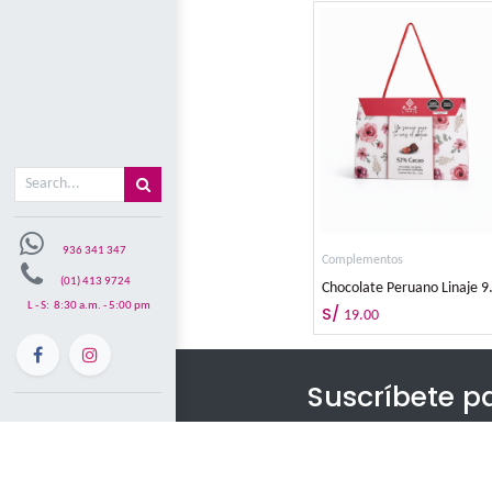
Misión y visón
Mi carrito
0
Comple