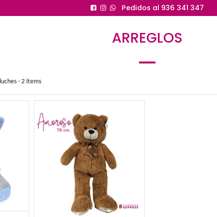
Ped
AR
plementos / Peluches
- 2 items