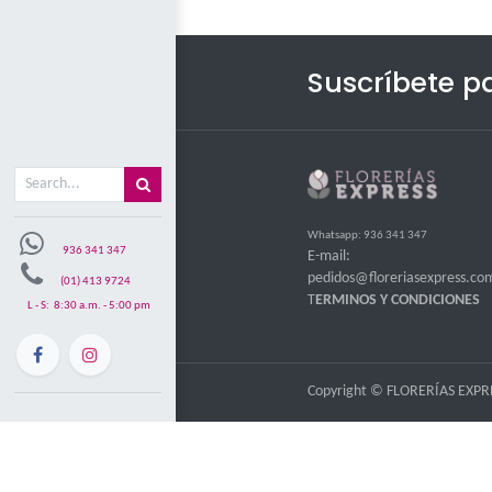
Misión y visón
Mi carrito
0
Suscr