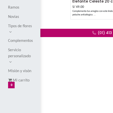
Corsages y
boutoniers
Globos
Elefante 
S/
49.00
Ramos
Complementa tus a
peluche antialérg
Novias
Presentación: Se e
La foto es referen
cambiarse en cas
Tipos de flores
respetando el dise
Complementos
Servicio
personalizado