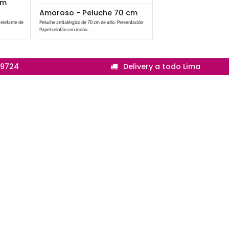
Celeste 20 cm
Amoroso - Peluche 70 c
rreglos con este lindo elefante de
Peluche antialérgico de 70 cm de alto. Presentac
ico.
Papel celofán con moño.
nvía con bolsa de regalo.
La foto es referencial, algunas flores podrían
cial, algunas flores podrían
cambiarse en caso no tengamos stock, siempre
o no tengamos stock, siempre
respetando el diseño y la gama de colores del ar
ño y la gama de colores del arreglo.
(01) 413 9724
Deli