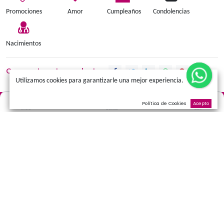
Añadir a la cesta
Términos y condiciones
Promociones
Amor
Cumpleaños
Condolen
Nacimientos
Comparte este producto:
Utilizamos cookies para garantizarle una mejor experienci