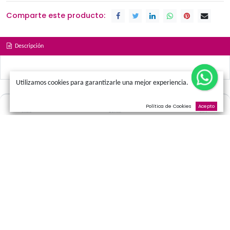
Términos y condiciones
Promociones
Amor
Cumpleaños
Condolen
Nacimientos
Comparte este producto:
Descripción
Utilizamos cookies para garantizarle una mejor experienci