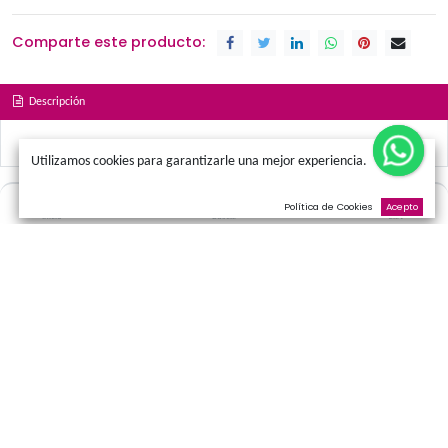
Términos y condiciones
Promociones
Amor
Cumpleaños
Condolen
Nacimientos
Comparte este producto:
Descripción
Utilizamos cookies para garantizarle una mejor experienci